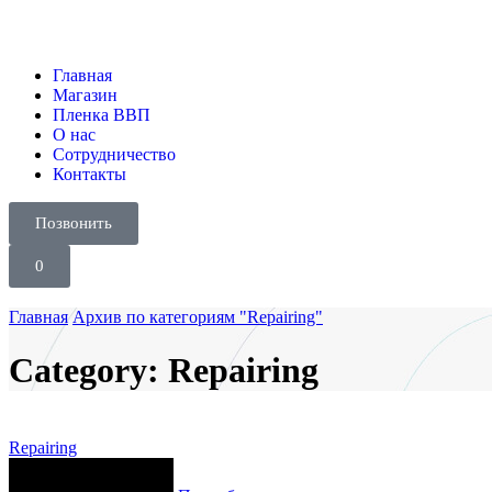
Главная
Магазин
Пленка ВВП
О нас
Сотрудничество
Контакты
Позвонить
0
Главная
Архив по категориям "Repairing"
Category: Repairing
Repairing